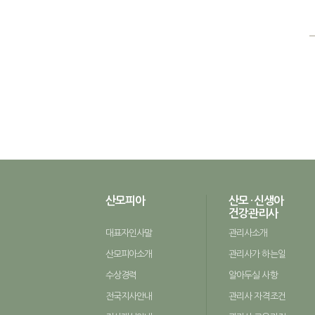
산모피아
산모 · 신생아
건강관리사
대표자인사말
관리사소개
산모피아소개
관리사가 하는일
수상경력
알아두실 사항
전국지사안내
관리사 자격조건