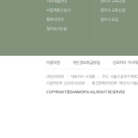
지사개설안내
관리사 교육과정
사업제휴신청서
관리사 교육신청
협력사안내
관리사 모집
찾아오시는길
이용약관
개인정보취급방침
산모피아 지사메
(주)산모피아
대표이사 : 서정환
주소 : 서울시 송파구 백제
사업자번호 : 220-87-62843
통신판매허가번호 : 제2012-서울
COPYRIGHTⓒSANMOPIA ALL RIGHT RESERVED