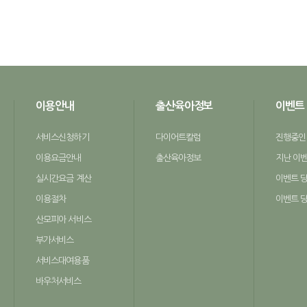
이용안내
출산육아정보
이벤트
서비스신청하기
다이어트칼럼
진행중인
이용요금안내
출산육아정보
지난 이
실시간요금 계산
이벤트 
이용절차
이벤트 
산모피아 서비스
부가서비스
서비스대여용품
바우처서비스