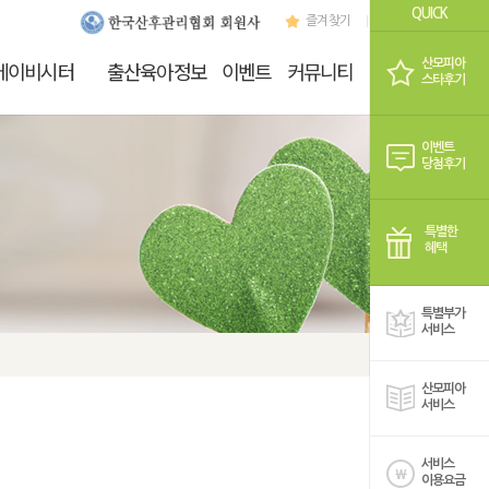
QUICK
즐겨찾기
로그인
회원가
산모피아
베이비시터
출산육아정보
이벤트
커뮤니티
쇼핑
스타후기
이벤트
당첨후기
특별한
혜택
특별부가
서비스
산모피아
서비스
서비스
이용요금