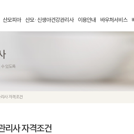
산모피아
산모
신생아건강관리사
이용안내
바우처서비스
ㆍ
사
 수 있도록
관리사 자격조건
관리사 자격조건