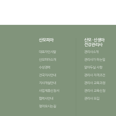
산모피아
산모 · 신생아
건강관리사
대표자인사말
관리사소개
산모피아소개
관리사가 하는일
수상경력
알아두실 사항
전국지사안내
관리사 자격조건
지사개설안내
관리사 교육과정
사업제휴신청서
관리사 교육신청
협력사안내
관리사 모집
찾아오시는길