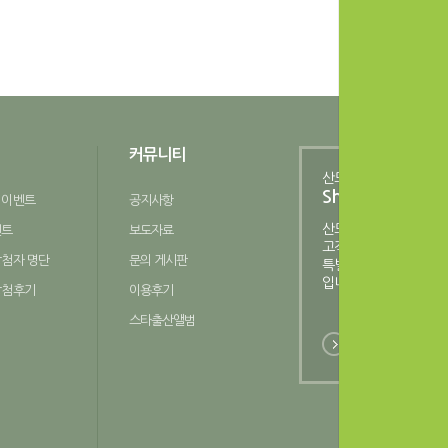
커뮤니티
산모피아
Shopping Mall
 이벤트
공지사항
산모피아
벤트
보도자료
고객님만을 위한
당첨자 명단
문의 게시판
특별한 쇼핑공간
입니다.
당첨후기
이용후기
스타출산앨범