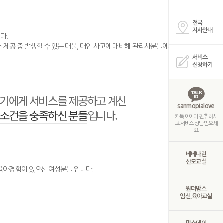
전국
지사안내
다.
제공 중 발생할 수 있는 대물, 대인 사고에 대비해 관리사분들에게
서비스
신청하기
기에게 서비스를 제공하고 계신
sanmopialove
조건을 충족하신 분들
입니다.
카톡 아이디 친추 하시
고 서비스 상담 받으세
요
베베나린
산모교실
 육아경험이 있으신 여성분들 입니다.
원더맘스
임신,육아교실