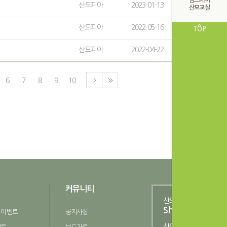
맘스데이
산모피아
2023-01-13
11227
산모교실
산모피아
2022-05-16
11271
TOP
산모피아
2022-04-22
11325
6
7
8
9
10
커뮤니티
산모피아
Shopping Mall
 이벤트
공지사항
산모피아