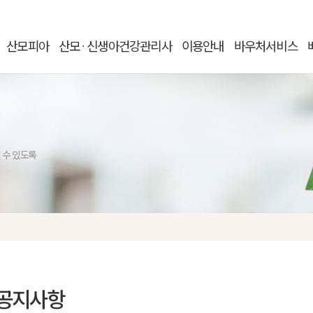
산모피아
산모
신생아건강관리사
이용안내
바우처서비스
ㆍ
 수 있도록
공지사항