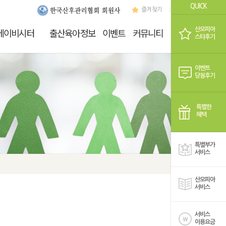
QUICK
즐겨찾기
로그인
회원가
산모피아
베이비시터
출산육아정보
이벤트
커뮤니티
쇼핑
스타후기
이벤트
당첨후기
특별한
혜택
특별부가
서비스
산모피아
서비스
서비스
이용요금