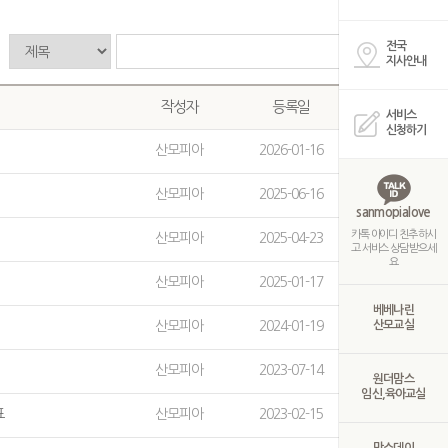
전국
검색
지사안내
작성자
등록일
조회수
서비스
신청하기
산모피아
2026-01-16
959
산모피아
2025-06-16
19625
sanmopialove
카톡 아이디 친추 하시
산모피아
2025-04-23
9773
고 서비스 상담 받으세
요
산모피아
2025-01-17
10163
베베나린
산모피아
2024-01-19
산모교실
13729
산모피아
2023-07-14
10932
원더맘스
임신,육아교실
표
산모피아
2023-02-15
10876