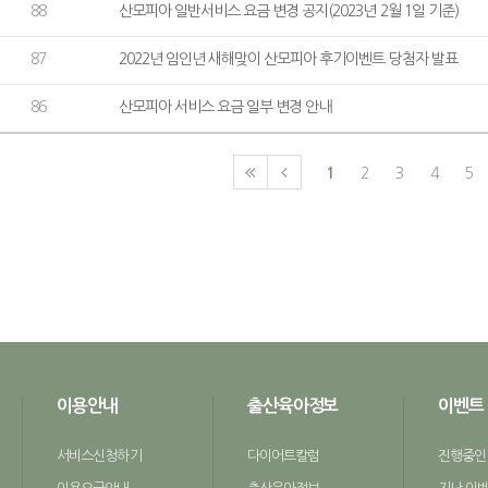
88
산모피아 일반서비스 요금 변경 공지(2023년 2월 1일 기준)
87
2022년 임인년 새해맞이 산모피아 후기이벤트 당첨자 발표
86
산모피아 서비스 요금 일부 변경 안내
1
2
3
4
5
이용안내
출산육아정보
이벤트
서비스신청하기
다이어트칼럼
진행중인