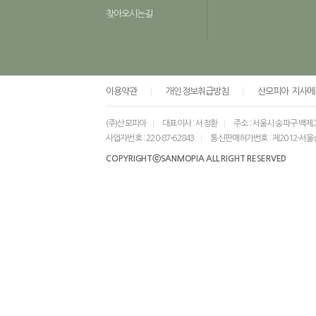
찾아오시는길
이용약관
개인정보취급방침
산모피아 지사메
(주)산모피아
대표이사 : 서정환
주소 : 서울시 송파구 백제
사업자번호 : 220-87-62843
통신판매허가번호 : 제2012-서울
COPYRIGHTⓒSANMOPIA ALL RIGHT RESERVED