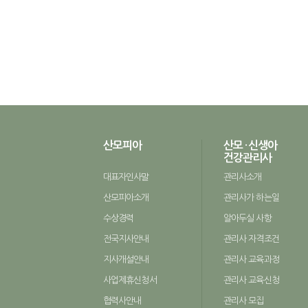
산모피아
산모 · 신생아
건강관리사
대표자인사말
관리사소개
산모피아소개
관리사가 하는일
수상경력
알아두실 사항
전국지사안내
관리사 자격조건
지사개설안내
관리사 교육과정
사업제휴신청서
관리사 교육신청
협력사안내
관리사 모집