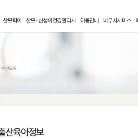
산모피아
산모
신생아건강관리사
이용안내
바우처서비스
ㆍ
 수 있도록
보
출산육아정보