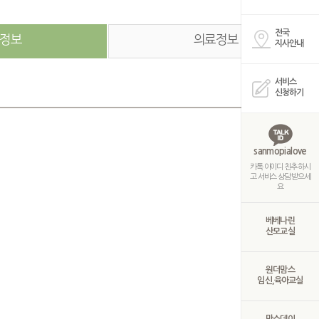
전국
정보
의료정보
지사안내
서비스
신청하기
sanmopialove
카톡 아이디 친추 하시
고 서비스 상담 받으세
요
베베나린
산모교실
원더맘스
임신,육아교실