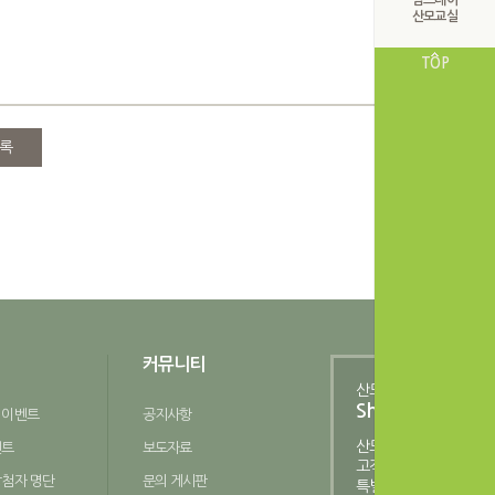
맘스데이
산모교실
TOP
록
커뮤니티
산모피아
Shopping Mall
 이벤트
공지사항
산모피아
벤트
보도자료
고객님만을 위한
당첨자 명단
문의 게시판
특별한 쇼핑공간