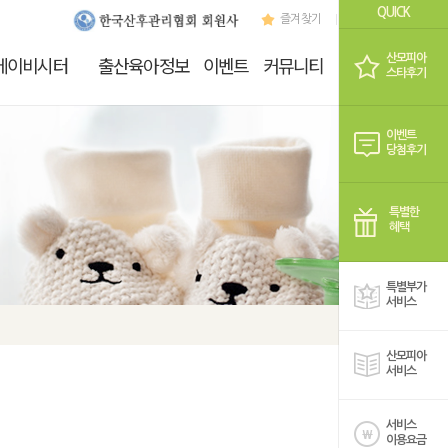
QUICK
즐겨찾기
로그인
회원가
산모피아
베이비시터
출산육아정보
이벤트
커뮤니티
쇼핑
스타후기
이벤트
당첨후기
특별한
혜택
특별부가
서비스
산모피아
서비스
서비스
이용요금