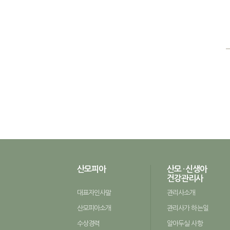
산모피아
산모 · 신생아
건강관리사
대표자인사말
관리사소개
산모피아소개
관리사가 하는일
수상경력
알아두실 사항