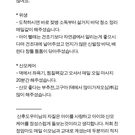
많네요.
* 위생
- 도착하시면 바로 젖병 소독부터 설거지 바닥 청소 정리 
매일같이 해주셨습니다. 
- 아이 빨래는 건조기보다 자연광에서 말리는게 좋으시
다며 건조대에 널어주셨고 먼지가 많은 신발장 바닥, 베
란다 창틀 틈틈이 닦아주셨습니다.
* 산모케어
- 댁에서 좌욕기, 찜질팩갖고 오셔서 매일 오일 마사지 
20분간 해주셨습니다. 
- 산모 좋다는 부추전,고구마 (댁에서 많이가져오심)튀김 
많이 해주셨습니다.
——————
 산후도우미님의 자질은 아이를 사랑하고 아이와 산모 
케어를 정성스럽게 돌보는것이라고 생각합니다. 저희 친
정엄마도 매일 이모님과 교대로 계셨는데 두분끼리 적지