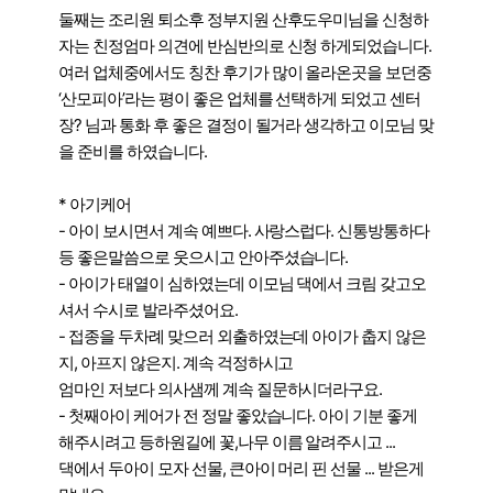
둘째는 조리원 퇴소후 정부지원 산후도우미님을 신청하
자는 친정엄마 의견에 반심반의로 신청 하게되었습니다. 
여러 업체중에서도 칭찬 후기가 많이 올라온곳을 보던중 
‘산모피아’라는 평이 좋은 업체를 선택하게 되었고 센터
장? 님과 통화 후 좋은 결정이 될거라 생각하고 이모님 맞
을 준비를 하였습니다.  
* 아기케어 
- 아이 보시면서 계속 예쁘다. 사랑스럽다. 신통방통하다  
등 좋은말씀으로 웃으시고 안아주셨습니다. 
- 아이가 태열이 심하였는데 이모님 댁에서 크림 갖고오
셔서 수시로 발라주셨어요. 
- 접종을 두차례 맞으러 외출하였는데 아이가 춥지 않은
지, 아프지 않은지. 계속 걱정하시고 
엄마인 저보다 의사샘께 계속 질문하시더라구요.
- 첫째아이 케어가 전 정말 좋았습니다. 아이 기분 좋게 
해주시려고 등하원길에 꽃,나무 이름 알려주시고 ...
댁에서 두아이 모자 선물, 큰아이 머리 핀 선물 ... 받은게 