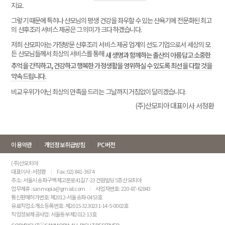
지요.
그렇기 때문에 특히나 산모님의 평생 건강을 좌우할 수 있는 산욕기에 전문화된 최고
의 산후조리 서비스 제공은 그 의미가 크다 하겠습니다.
저희 산모피아는 가정방문 산후조리 서비스 제공 업계의 선도 기업으로서 세상의 모
든 산모님들께서 최상의 서비스를 통해
새 생명과 함께하는 출산의 아름답고 소중한
추억을 간직하고, 건강하고 행복한 가정생활을 영위하실 수 있도록 최선을 다할 것을
약속드립니다.
비교우위가 아닌 최상의 만족을 드리는 그날까지 거침없이 달리겠습니다.
(주)산모피아 대표이사 서정환
이용약관
개인정보취급방침
PC버전
(주)산모피아
대표이사 : 서정환
Fax : 02) 841-3674
주소 : 서울시 송파구 백제고분로41길 7-23 건원빌딩 5층 산모피아
업무제휴 : sanmopia@gmail.com
사업자번호 : 220-87-62843
통신판매허가번호: 제2012-서울송파-0453호
유료직업소개소 등록번호 : 제2015-3230231-14-5-0002호
직업정보제공사업 : 서울동부 제2012-13호