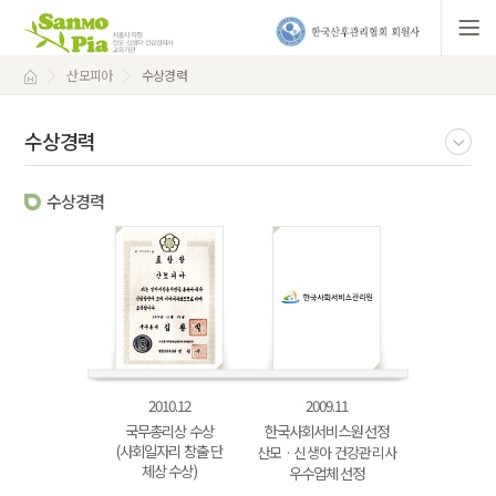
산모피아
수상경력
수상경력
수상경력
2010.12
2009.11
국무총리상 수상
한국사회서비스원 선정
(사회일자리 창출 단
산모 · 신생아 건강관리사
체상 수상)
우수업체 선정