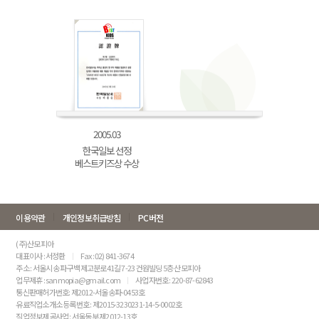
2005.03
한국일보 선정
베스트키즈상 수상
이용약관
개인정보취급방침
PC버전
(주)산모피아
대표이사 : 서정환
Fax : 02) 841-3674
주소 : 서울시 송파구 백제고분로41길 7-23 건원빌딩 5층 산모피아
업무제휴 : sanmopia@gmail.com
사업자번호 : 220-87-62843
통신판매허가번호: 제2012-서울송파-0453호
유료직업소개소 등록번호 : 제2015-3230231-14-5-0002호
직업정보제공사업 : 서울동부 제2012-13호