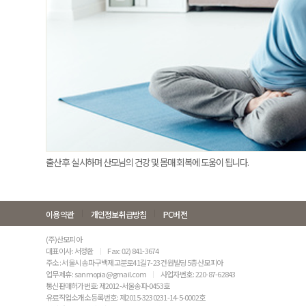
출산 후 실시하며 산모님의 건강 및 몸매 회복에 도움이 됩니다.
이용약관
개인정보취급방침
PC버전
(주)산모피아
대표이사 : 서정환
Fax : 02) 841-3674
주소 : 서울시 송파구 백제고분로41길 7-23 건원빌딩 5층 산모피아
업무제휴 : sanmopia@gmail.com
사업자번호 : 220-87-62843
통신판매허가번호: 제2012-서울송파-0453호
유료직업소개소 등록번호 : 제2015-3230231-14-5-0002호