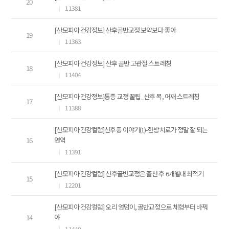
20
11381
[산모피아 건강정보] 산후골반교정 보약보다 좋아
19
11363
[산모피아 건강정보] 산후 골반 고관절 스트레칭
18
11404
[산모피아 건강정보]통증 교정 꿀팁_산후 목, 어깨 스트레칭
17
11388
[산모피아 건강컬럼]산후풍 이야기(1)-한방치료가 정말 잘 되는
16
영역
11391
[산모피아 건강컬럼] 산후골반교정은 출산 후 6개월내 최적기
15
12201
[산모피아 건강컬럼] 오리 엉덩이, 골반교정으로 체형부터 바꿔
14
야
11440