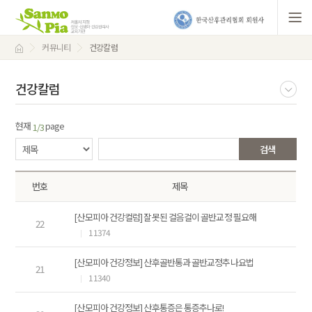
커뮤니티
건강칼럼
건강칼럼
현재
page
1/3
검색
번호
제목
[산모피아 건강컬럼] 잘못된 걸음걸이 골반교정 필요해
22
11374
[산모피아 건강정보] 산후골반통과 골반교정추나요법
21
11340
[산모피아 건강정보] 산후통증은 통증추나로!