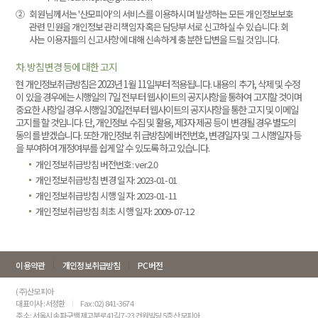
②
회원님께서는 '산모피아'의 서비스를 이용하시며 발생하는 모든 개인정보보호
관련 민원을 개인정보 관리책임자 혹은 담당부서로 신고하실 수 있습니다. 회
사는 이용자들의 신고사항에 대해 신속하게 충분한 답변을 드릴 것입니다.
차. 방침변경 등에 대한 고지
현 개인정보취급방침은 2023년 1월 11일부터 적용됩니다. 내용의 추가, 삭제 및 수정
이 있을 경우에는 시행일의 7일 전부터 웹사이트의 공지사항을 통하여 고지할 것이며
중요한 사항일 경우 시행일 30일전부터 웹사이트의 공지사항을 통한 고지 및 이메일
고지를 할 것입니다. 단, 개인정보 수집 및 활용, 제3자 제공 등이 변경될 경우 별도의
동의를 받겠습니다. 또한 개인정보 취급방침에 버전번호, 변경일자 및 그 시행일자 등
을 부여하여 개정여부를 쉽게 알 수 있도록 하고 있습니다.
개인정보취급방침 버전번호: ver.2.0
개인정보취급방침 변경 일자: 2023-01-01
개인정보취급방침 시행 일자: 2023-01-11
개인정보취급방침 최초 시행 일자: 2009-07-12
이용약관
개인정보취급방침
PC버전
(주)산모피아
대표이사 : 서정환
Fax : 02) 841-3674
주소 : 서울시 송파구 백제고분로41길 7-23 건원빌딩 5층 산모피아