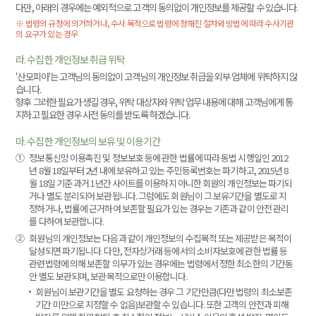
다만, 아래의 경우에는 예외적으로 고객의 동의없이 개인정보를 제공할 수 있습니다.
※ 법령의 규정에 의거하거나, 수사 목적으로 법령에 정해진 절차와 방법에 따라 수사기관
의 요구가 있는 경우
라. 수집한 개인정보 취급 위탁
'산모피아'는 고객님의 동의없이 고객님의 개인정보 취급을 외부 업체에 위탁하지 않
습니다.
향후 그러한 필요가 생길 경우, 위탁 대상자와 위탁 업무 내용에 대해 고객님에게 통
지하고 필요한 경우 사전 동의를 받도록 하겠습니다.
마. 수집한 개인정보의 보유 및 이용기간
①
정보통신망 이용촉진 및 정보보호 등에 관한 법률에 따라 동법 시행일인 2012
년 8월 18일부터 2년 내에 보유하고 있는 주민등록번호는 파기하고, 2015년 8
월 18일 기준 과거 1년간 사이트를 이용하지 아니한 회원의 개인정보는 파기되
거나 별도 분리되어 보관됩니다. 그럼에도 회원님이 그 보유기간을 별도로 지
정하거나, 법률에 근거하여 보존할 필요가 있는 경우는 기존과 같이 안전 관리
를 다하여 보관합니다.
②
회원님의 개인정보는 다음과 같이 개인정보의 수집목적 또는 제공받은 목적이
달성되면 파기됩니다. 다만, 전자상거래 등에서의 소비자보호에 관한 법률 등
관련법령에 의해 보존할 의무가 있는 경우에는 법령에서 정한 최소한의 기간동
안 별도 보관되며, 보관목적으로만 이용합니다.
회원님이 보관기간을 별도 요청하는 경우 그 기간만큼(다만 법령의 최소보존
기간 미만으로 지정할 수 없음)보관할 수 있습니다. 또한 고객의 안전과 피해