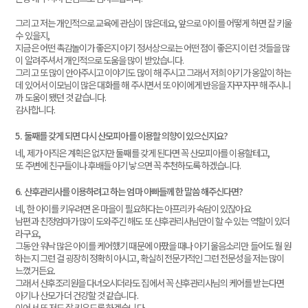
그리고 저는 개인적으로 교육에 관심이 많은데요, 앞으로 아이를 어떻게 하면 잘 키울
수 있을지,
지금은 어떤 촉감놀이가 좋은지 아기 정서상으로는 어떤 점이 좋은지 이런 것들을 많
이 알려주셔서 개인적으로 도움을 많이 받았습니다.
그리고 또 많이 안아주시고 이야기도 많이 해 주시고 그래서 저희 아기가 옹알이 하는
데 있어서 이모님이 많은 대화를 해 주시면서 또 아이에게 반응을 자꾸자꾸 해 주시니
까 도움이 됐던 것 같습니다.
감사합니다.
5. 둘째를 갖게 되면 다시 산모피아를 이용할 의향이 있으신지요?
네, 제가 아직은 계획은 없지만 둘째를 갖게 된다면 꼭 산모피아를 이용할테고,
또 주변에 친구들이나 후배들 아기 낳으면 꼭 추천하도록 하겠습니다.
6. 산후관리사를 이용하려고 하는 엄마 아빠들께 한 말씀 해주신다면?
네, 한 아이를 키우려면 온 마을이 필요하다는 아프리카 속담이 있잖아요
남편과 친정엄마가 많이 도와주긴 해도 또 산후관리사님만이 할 수 있는 역할이 있더
라구요,
그동안 워낙 많은 아이를 케어했기 때문에 아팠을 때나 아기 울음소리만 들어도 뭘 원
하는지 그런 걸 굉장히 정확히 아시고, 확실히 전문가적인 그런 전문성을 저는 많이
느꼈거든요.
그래서 산후조리원을 다녀오시더라도 집에서 꼭 산후관리사님의 케어를 받는다면
아기나 산모가 더 건강할 것 같습니다.
이어서 또 저도 잘 키우도록 하겠습니다.