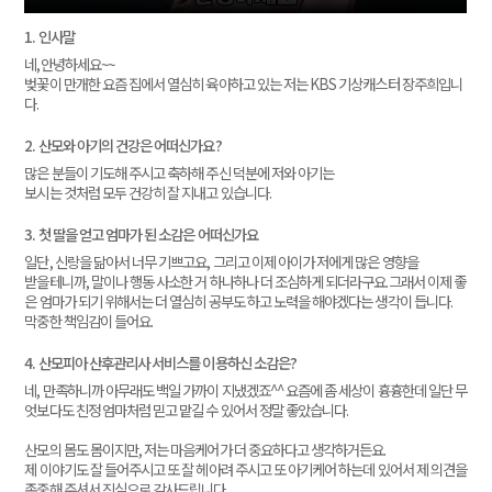
1. 인사말
네,안녕하세요~~
벚꽃이 만개한 요즘 집에서 열심히 육아하고 있는 저는 KBS 기상캐스터 장주희입니
다.
2. 산모와 아기의 건강은 어떠신가요?
많은 분들이 기도해 주시고 축하해 주신 덕분에 저와 아기는
보시는 것처럼 모두 건강히 잘 지내고 있습니다.
3. 첫 딸을 얻고 엄마가 된 소감은 어떠신가요
일단, 신랑을 닮아서 너무 기쁘고요, 그리고 이제 아이가 저에게 많은 영향을
받을테니까, 말이나 행동 사소한 거 하나하나 더 조심하게 되더라구요.그래서 이제 좋
은 엄마가 되기 위해서는 더 열심히 공부도 하고 노력을 해야겠다는 생각이 듭니다.
막중한 책임감이 들어요.
4. 산모피아 산후관리사 서비스를 이용하신 소감은?
네, 만족하니까 아무래도 백일 가까이 지냈겠죠^^ 요즘에 좀 세상이 흉흉한데 일단 무
엇보다도 친정 엄마처럼 믿고 맡길 수 있어서 정말 좋았습니다.
산모의 몸도 몸이지만, 저는 마음케어가 더 중요하다고 생각하거든요.
제 이야기도 잘 들어주시고 또 잘 헤아려 주시고 또 아기케어 하는데 있어서 제 의견을
존중해 주셔서 진심으로 감사드립니다.