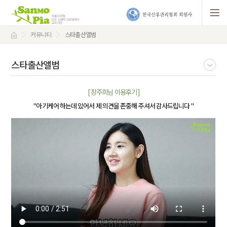
커뮤니티
스타출산앨범
스타출산앨범
[ 장주희님 이용후기 ]
"아기케어 하는데 있어서 제 의견을 존중해 주셔서 감사드립니다 "